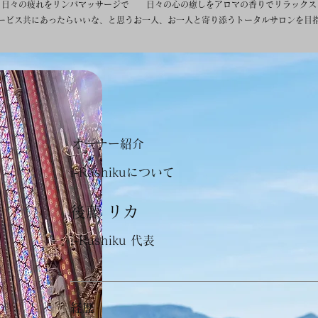
日々の疲れをリンパマッサージで 日々の心の癒しをアロマの香りでリラックス
ービス共にあったらいいな、と思うお一人、お一人と寄り添うトータルサロンを目
​オーナー紹介
i-Rashikuについて
後藤 リカ
i-Rashiku 代表
経歴