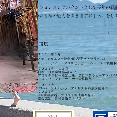
ファッションコンサルタントとして長年の経
多くのお客様の魅力を引き出すお手伝いをし
た。
資格・所属
​２０２１年５月
メディカルエステ協会MEA認定ケアセラピスト
​リンパボディー・アロマセラピー・ヘッドスパ資格取
２０２１年 １２月
日本アロマ環境協会(ＡEAJ)
アロマテラピー検定１級、アロマテラピーアドバイ
アロマブレンドデザイナー資格取得
２０２４年
ICBIパーソナルカラーアナリスト養成講座修了
２０２５年
ICBI骨格診断アナリスト養成講座修了​
協会認定 骨格診断アナリスト