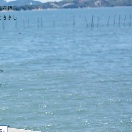
験を持ち、
てきまし
得
ザー