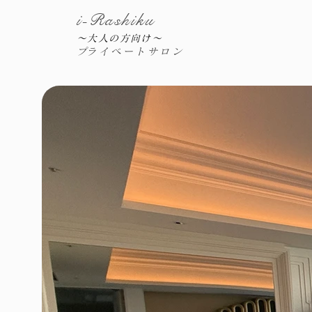
i-Rashiku
～大人の方向け～
​プライベートサロン